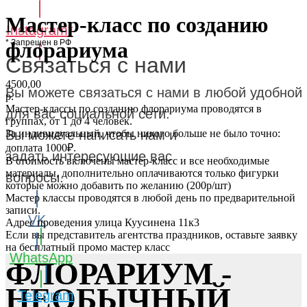
Мастер-класс по созданию
Instagram*
* Запрещен в РФ
флорариума
Связаться с нами
4500,00
Вы можете связаться с нами в любой удобной
р.
Мастер-классы по созданию флорариума проводятся в
для вас социальной сети.
группах, от 1 до 4 человек.
За индивидуальный, чтобы никого больше не было точно:
Вы можете написать нам и
доплата 1000₽.
задать интересующие вас
В стоимость включены мастер-класс и все необходимые
материалы, дополнительно оплачиваются только фигурки
вопросы.
которые можно добавить по желанию (200р/шт)
Мастер классы проводятся в любой день по предварительной
записи.
VK
Адрес проведения улица Куусинена 11к3
Если вы представитель агентства праздников, оставьте заявку
на бесплатный промо мастер класс
WhatsApp
ФЛОРАРИУМ -
НЕОБЫЧНЫЙ
Telegram