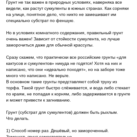
Грунт не так важен в природных условиях, наверняка все
видели, как растут суккуленты в южных странах. Как сорняки
на улице, понятное дело, что никто не замешивает им
специально субстрат по феншую.
Но в условиях комнатного содержания, правильный грунт
очень важен! Зависит от стойкости суккулента, но лучше
заморочиться даже для обычной крассулы.
Сразу скажем, что практически все российские грунты «для
кактусов и суккулентов» никуда не годятся! Хотя на них и
написано, что они «идеально походят», но на заборе тоже
много что написано. Не верьте.
В основном такие грунты представляют собой труху из
торфа. Такой грунт быстро слёживается, и вода либо стекает
по краям, не попадая к корням, либо задерживается в грунте
и может привести к загниванию.
Грунт (субстрат для суккулентов) должен быть рыхлым.
Что делать.
1) Способ номер раз. Дешёвый, но замороченный.
Замешать грунт самостоятельно.