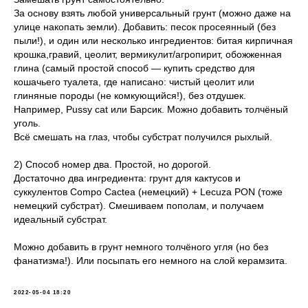
За основу взять любой универсальный грунт (можно даже на
улице накопать земли). Добавить: песок просеянный (без
пыли!), и один или несколько ингредиентов: битая кирпичная
крошка,гравий, цеолит, вермикулит/агропирит, обожженная
глина (самый простой способ — купить средство для
кошачьего туалета, где написано: чистый цеолит или
глиняные породы (не комкующийся!), без отдушек.
Например, Pussy cat или Барсик. Можно добавить толчёный
уголь.
Всё смешать на глаз, чтобы субстрат получился рыхлый.
2) Способ номер два. Простой, но дорогой.
Достаточно два ингредиента: грунт для кактусов и
суккулентов Compo Cactea (немецкий) + Lecuza PON (тоже
немецкий субстрат). Смешиваем пополам, и получаем
идеальный субстрат.
Можно добавить в грунт немного толчёного угля (но без
фанатизма!). Или посыпать его немного на слой керамзита.
2022-05-04 18:20