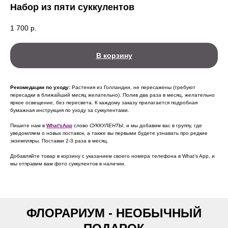
Набор из пяти суккулентов
1 700
р.
В корзину
Рекомедации по уходу:
Растения из Голландии, не пересажены (требуют
пересадки в ближайший месяц желательно). Полив два раза в месяц, желательно
яркое освещение, без пересвета. К каждому заказу прилагается подробная
бумажная инструкция по уходу за суккулентами.
Пишите нам в
What'sApp
слово
СУККУЛЕНТЫ
, и мы добавим вас в группу, где
уведомляем о новых поставок, а также вы первыми будете узнавать про редкие
экземпляры. Поставки 2-3 раза в месяц.
Добавляйте товар в корзину с указанием своего номера телефона в What’s App, и
мы отправим вам фото суккулентов в наличии.
ФЛОРАРИУМ - НЕОБЫЧНЫЙ