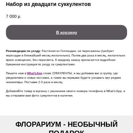
Набор из двадцати суккулентов
7 000
р.
В корзину
Рекомедации по уходу:
Растения из Голландии, не пересажены (требуют
пересадки в ближайший месяц желательно). Полив два раза в месяц, желательно
яркое освещение, без пересвета. К каждому заказу прилагается подробная
бумажная инструкция по уходу за суккулентами.
Пишите нам в
What'sApp
слово
СУККУЛЕНТЫ
, и мы добавим вас в группу, где
уведомляем о новых поставок, а также вы первыми будете узнавать про редкие
экземпляры. Поставки 2-3 раза в месяц.
Добавляйте товар в корзину с указанием своего номера телефона в What’s App, и
мы отправим вам фото суккулентов в наличии.
ФЛОРАРИУМ - НЕОБЫЧНЫЙ